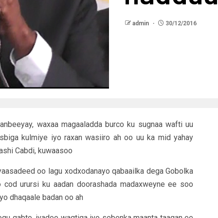
admin
30/12/2016
danbeeyay, waxaa magaaladda burco ku sugnaa wafti uu
iga kulmiye iyo raxan wasiiro ah oo uu ka mid yahay
ashi Cabdi, kuwaasoo
iyaasadeed oo lagu xodxodanayo qabaailka dega Gobolka
yo cod urursi ku aadan doorashada madaxweyne ee soo
ayo dhaqaale badan oo ah
ogu qabto, iyadoo waqtiga iyo sebenka maanta taagan ee