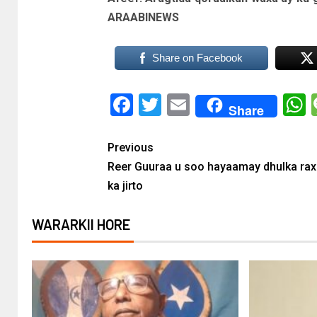
ARAABINEWS
Share on Facebook
Facebook
Twitter
Email
Share
Previous
Reer Guuraa u soo hayaamay dhulka ra
ka jirto
WARARKII HORE