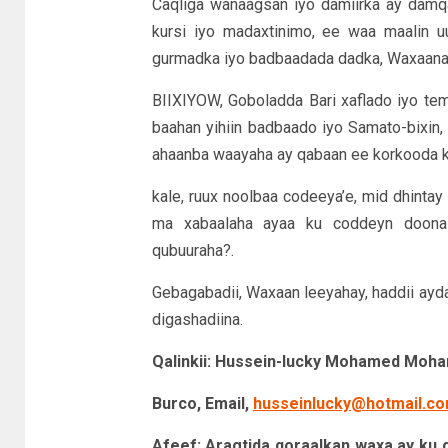
Caqliga wanaagsan iyo damiirka ay damq
kursi iyo madaxtinimo, ee waa maalin u
gurmadka iyo badbaadada dadka, Waxaan
BIIXIYOW, Goboladda Bari xaflado iyo t
baahan yihiin badbaado iyo Samato-bixin, 
ahaanba waayaha ay qabaan ee korkooda 
kale, ruux noolbaa codeeya’e, mid dhinta
ma xabaalaha ayaa ku coddeyn doona
qubuuraha?.
Gebagabadii, Waxaan leeyahay, haddii ayda
digashadiina.
Qalinkii: Hussein-lucky Mohamed Moh
Burco, Email,
husseinlucky@hotmail.c
Afeef: Aragtida qoraalkan waxa ay ku 