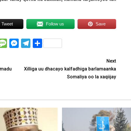
Tweet
Follow us
Save
WhatsApp
Message
Messenger
Telegram
Share
Next
xmadu
Xilliga uu dhacayo kalfadhiga barlamaanka
Somaliya oo la xaqiijay