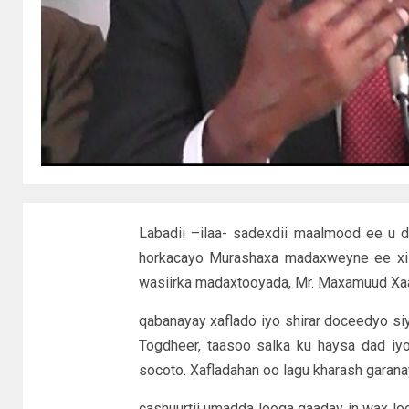
Labadii –ilaa- sadexdii maalmood ee u 
horkacayo Murashaxa madaxweyne ee xisb
wasiirka madaxtooyada, Mr. Maxamuud Xa
qabanayay xaflado iyo shirar doceedyo s
Togdheer, taasoo salka ku haysa dad i
socoto. Xafladahan oo lagu kharash garan
cashuurtii umadda looga qaaday in wax lo