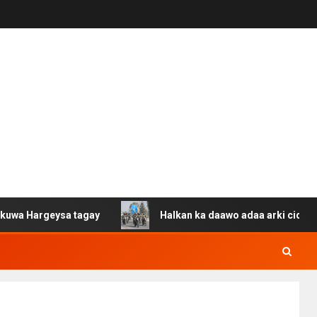
eysa tagay
Halkan ka daawo adaa arki cida Suuriya u g