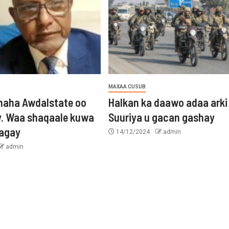
MAXAA CUSUB
aha Awdalstate oo
Halkan ka daawo adaa arki
y. Waa shaqaale kuwa
Suuriya u gacan gashay
tagay
14/12/2024
admin
admin