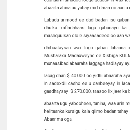
abaarta ahina uu yahay mid daran oo aan u 
Labada arimood ee dad badan isu qaban 
dhulka xafladahaas lagu qabanayo ka 
mashquulsan olole siyaasadeed oo aan waqt
dhibaataysan wax logu qaban lahaana x
Musharaxa Madaxweyne ee Xisbiga KULMIY
munaasibad abaaraha laggaga hadlayay a
lacag dhan $ 40.000 oo yidhi abaaraha ayaan
in sadexdii casho ee u danbeeyay in laca
gaadhaysay $ 270.000, taasoo lix jeer ka 
abaarta ugu yabooheen, tanina, waa arin m
helitaanka kursigu kala qiimo badan tahay
Abaar ma oga.