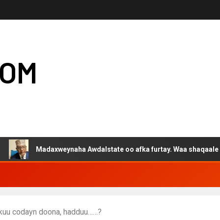
COM
Madaxweynaha Awdalstate oo afka furtay. Waa shaqaale kuwa Harg
 kuu codayn doona, hadduu……?