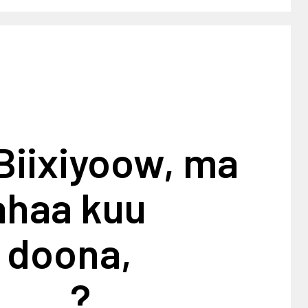
Biixiyoow, ma
ahaa kuu
 doona,
u……?