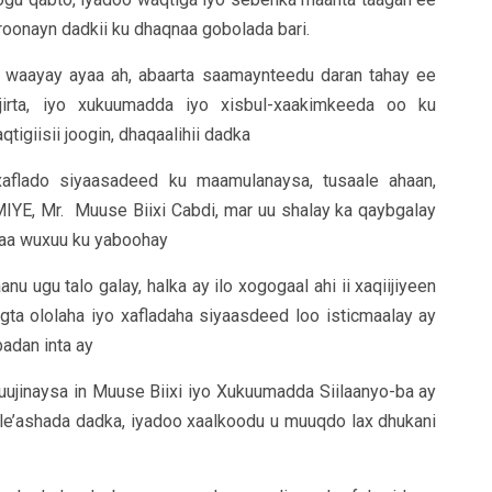
roonayn dadkii ku dhaqnaa gobolada bari.
waayay ayaa ah, abaarta saamaynteedu daran tahay ee
jirta, iyo xukuumadda iyo xisbul-xaakimkeeda oo ku
igiisii joogin, dhaqaalihii dadka
aflado siyaasadeed ku maamulanaysa, tusaale ahaan,
E, Mr. Muuse Biixi Cabdi, mar uu shalay ka qaybgalay
yaa wuxuu ku yaboohay
u ugu talo galay, halka ay ilo xogogaal ahi ii xaqiijiyeen
gta ololaha iyo xafladaha siyaasdeed loo isticmaalay ay
badan inta ay
uujinaysa in Muuse Biixi iyo Xukuumadda Siilaanyo-ba ay
 le’ashada dadka, iyadoo xaalkoodu u muuqdo lax dhukani