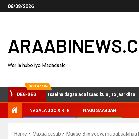
06/08/2026
ARAABINEWS.
War la hubo iyo Madadaalo
NOO GAARA
qo haku darsanina dagaalada Isaaq kula jiro jaarkiisa
DEG-DEG
NAGALA SOO XIRIIR
NAGU SAABSAN
Home
Maxaa cusub
Muuse Biixiyoow, ma xabaalahaa