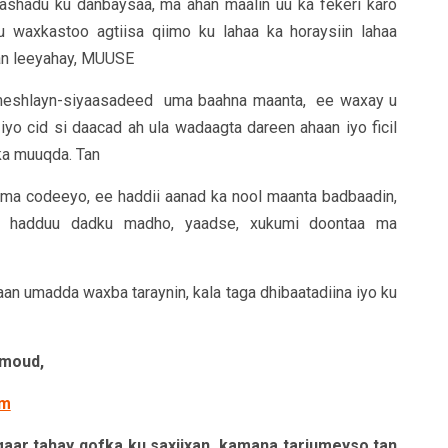
ashadu ku danbaysaa, ma ahan maalin uu ka fekeri karo
u waxkastoo agtiisa qiimo ku lahaa ka horaysiin lahaa
an leeyahay, MUUSE
emeshlayn-siyaasadeed uma baahna maanta, ee waxay u
iyo cid si daacad ah ula wadaagta dareen ahaan iyo ficil
ka muuqda. Tan
y ma codeeyo, ee haddii aanad ka nool maanta badbaadin,
 hadduu dadku madho, yaadse, xukumi doontaa ma
an umadda waxba taraynin, kala taga dhibaatadiina iyo ku
amoud,
om
gaar tahay qofka ku saxiixan, kamana tarjumeyso tan