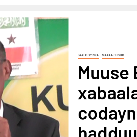
FAALOOYINKA
MAXAA CUSUB
Muuse 
xabaal
codayn
haddu