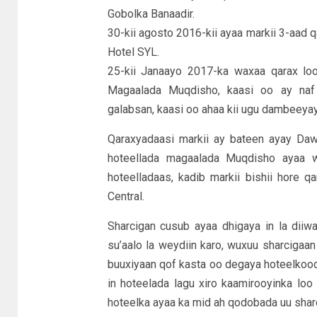
Gobolka Banaadir.
30-kii agosto 2016-kii ayaa markii 3-aad q
Hotel SYL.
25-kii Janaayo 2017-ka waxaa qarax lo
Magaalada Muqdisho, kaasi oo ay naf
galabsan, kaasi oo ahaa kii ugu dambeeya
Qaraxyadaasi markii ay bateen ayay Daw
hoteellada magaalada Muqdisho ayaa 
hoteelladaas, kadib markii bishii hore
Central.
Sharcigan cusub ayaa dhigaya in la diiw
su’aalo la weydiin karo, wuxuu sharciga
buuxiyaan qof kasta oo degaya hoteelkooda
in hoteelada lagu xiro kaamirooyinka l
hoteelka ayaa ka mid ah qodobada uu shar