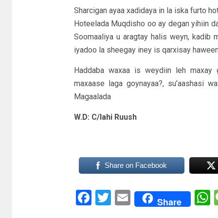
Sharcigan ayaa xadidaya in la iska furto h
Hoteelada Muqdisho oo ay degan yihiin d
Soomaaliya u aragtay halis weyn, kadib m
iyadoo la sheegay iney is qarxisay haween
Haddaba waxaa is weydiin leh maxay 
maxaase laga goynayaa?, su’aashasi wa
Magaalada
W.D: C/lahi Ruush
Share on Facebook
Facebook
Twitter
Email
Share