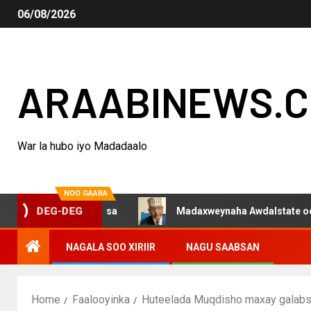
06/08/2026
ARAABINEWS.
War la hubo iyo Madadaalo
NOO GAARA
 jiro jaarkiisa
Madaxweynaha Awdalstate oo afka furt
DEG-DEG
NAGALA SOO XIRIIR
NAGU SAABSAN
Home
Faalooyinka
Huteelada Muqdisho maxay gala