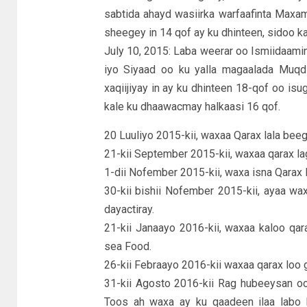
sabtida ahayd wasiirka warfaafinta Maxa
sheegey in 14 qof ay ku dhinteen, sidoo k
July 10, 2015: Laba weerar oo Ismiidaami
iyo Siyaad oo ku yalla magaalada Muqdi
xaqiijiyay in ay ku dhinteen 18-qof oo is
kale ku dhaawacmay halkaasi 16 qof.
20 Luuliyo 2015-kii, waxaa Qarax lala bee
21-kii September 2015-kii, waxaa qarax l
1-dii Nofember 2015-kii, waxa isna Qarax 
30-kii bishii Nofember 2015-kii, ayaa wax
dayactiray.
21-kii Janaayo 2016-kii, waxaa kaloo qa
sea Food.
26-kii Febraayo 2016-kii waxaa qarax loo 
31-kii Agosto 2016-kii Rag hubeeysan oo
Toos ah waxa ay ku qaadeen ilaa labo