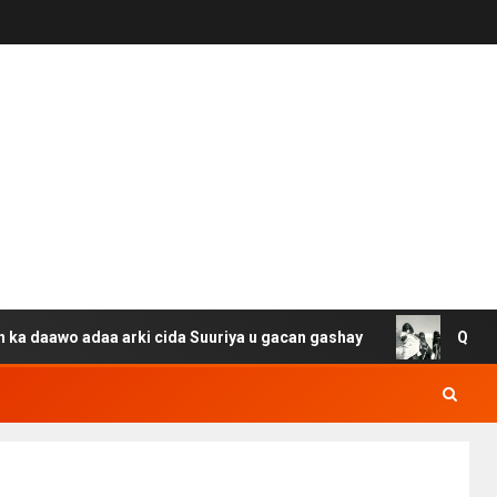
adaa arki cida Suuriya u gacan gashay
Qisada Cumar b