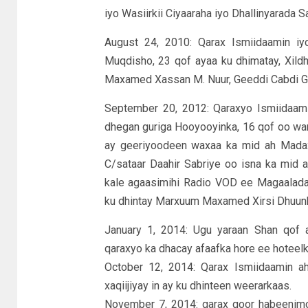
iyo Wasiirkii Ciyaaraha iyo Dhallinyarada 
August 24, 2010: Qarax Ismiidaamin i
Muqdisho, 23 qof ayaa ku dhimatay, Xild
Maxamed Xassan M. Nuur, Geeddi Cabdi Gad
September 20, 2012: Qaraxyo Ismiidaam
dhegan guriga Hooyooyinka, 16 qof oo wariya
ay geeriyoodeen waxaa ka mid ah Madaxa
C/sataar Daahir Sabriye oo isna ka mid 
kale agaasimihi Radio VOD ee Magaalada
ku dhintay Marxuum Maxamed Xirsi Dhuunka
January 1, 2014: Ugu yaraan Shan qof
qaraxyo ka dhacay afaafka hore ee hoteel
October 12, 2014: Qarax Ismiidaamin a
xaqiijiyay in ay ku dhinteen weerarkaas.
November 7, 2014: qarax goor habeenim