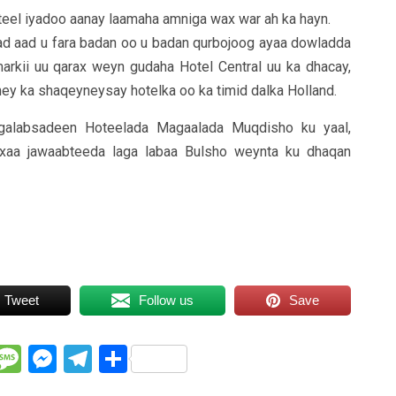
oteel iyadoo aanay laamaha amniga wax war ah ka hayn.
ad aad u fara badan oo u badan qurbojoog ayaa dowladda
arkii uu qarax weyn gudaha Hotel Central uu ka dhacay,
ey ka shaqeyneysay hotelka oo ka timid dalka Holland.
galabsadeen Hoteelada Magaalada Muqdisho ku yaal,
xaa jawaabteeda laga labaa Bulsho weynta ku dhaqan
Tweet
Follow us
Save
WhatsApp
Message
Messenger
Telegram
Share