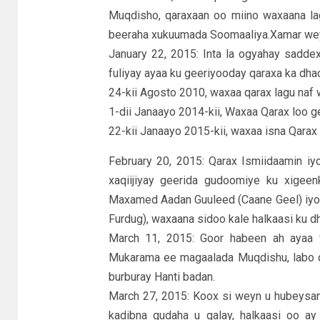
Muqdisho, qaraxaan oo miino waxaana la
beeraha xukuumada Soomaaliya.Xamar we
January 22, 2015: Inta la ogyahay saddex 
fuliyay ayaa ku geeriyooday qaraxa ka dha
24-kii Agosto 2010, waxaa qarax lagu naf
1-dii Janaayo 2014-kii, Waxaa Qarax loo ge
22-kii Janaayo 2015-kii, waxaa isna Qarax
February 20, 2015: Qarax Ismiidaamin iy
xaqiijiyay geerida gudoomiye ku xigee
Maxamed Aadan Guuleed (Caane Geel) iyo s
Furdug), waxaana sidoo kale halkaasi ku dh
March 11, 2015: Goor habeen ah ayaa 
Mukarama ee magaalada Muqdishu, labo q
burburay Hanti badan.
March 27, 2015: Koox si weyn u hubeysan 
kadibna gudaha u galay, halkaasi oo ay