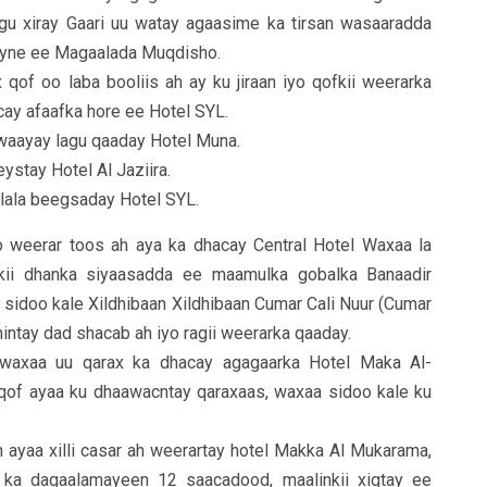
gu xiray Gaari uu watay agaasime ka tirsan wasaaradda
yne ee Magaalada Muqdisho.
qof oo laba booliis ah ay ku jiraan iyo qofkii weerarka
cay afaafka hore ee Hotel SYL.
 waayay lagu qaaday Hotel Muna.
ystay Hotel Al Jaziira.
 lala beegsaday Hotel SYL.
o weerar toos ah aya ka dhacay Central Hotel Waxaa la
nkii dhanka siyaasadda ee maamulka gobalka Banaadir
idoo kale Xildhibaan Xildhibaan Cumar Cali Nuur (Cumar
intay dad shacab ah iyo ragii weerarka qaaday.
waxaa uu qarax ka dhacay agagaarka Hotel Maka Al-
of ayaa ku dhaawacntay qaraxaas, waxaa sidoo kale ku
ayaa xilli casar ah weerartay hotel Makka Al Mukarama,
 ka dagaalamayeen 12 saacadood, maalinkii xigtay ee