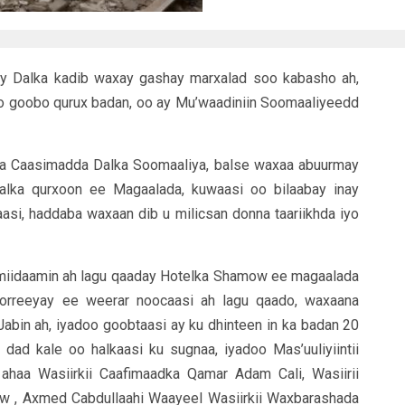
y Dalka kadib waxay gashay marxalad soo kabasho ah,
o goobo qurux badan, oo ay Mu’waadiniin Soomaaliyeedd
xda Caasimadda Dalka Soomaaliya, balse waxaa abuurmay
lka qurxoon ee Magaalada, kuwaasi oo bilaabay inay
i, haddaba waxaan dib u milicsan donna taariikhda iyo
smiidaamin ah lagu qaaday Hotelka Shamow ee magaalada
horreeyay ee weerar noocaasi ah lagu qaado, waxaana
abin ah, iyadoo goobtaasi ay ku dhinteen in ka badan 20
o dad kale oo halkaasi ku sugnaa, iyadoo Mas’uuliyiintii
haa Wasiirkii Caafimaadka Qamar Adam Cali, Wasiirii
ow , Axmed Cabdullaahi Waayeel Wasiirkii Waxbarashada