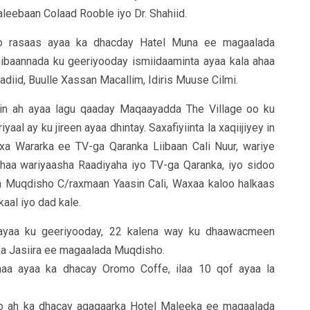
Saleebaan Colaad Rooble iyo Dr. Shahiid.
yo rasaas ayaa ka dhacday Hatel Muna ee magaalada
hibaannada ku geeriyooday ismiidaaminta ayaa kala ahaa
iid, Buulle Xassan Macallim, Idiris Muuse Cilmi.
in ah ayaa lagu qaaday Maqaayadda The Village oo ku
al ay ku jireen ayaa dhintay. Saxafiyiinta la xaqiijiyey in
 Wararka ee TV-ga Qaranka Liibaan Cali Nuur, wariye
ahaa wariyaasha Raadiyaha iyo TV-ga Qaranka, iyo sidoo
 Muqdisho C/raxmaan Yaasin Cali, Waxaa kaloo halkaas
al iyo dad kale.
 ayaa ku geeriyooday, 22 kalena way ku dhaawacmeen
ka Jasiira ee magaalada Muqdisho.
haa ayaa ka dhacay Oromo Coffe, ilaa 10 qof ayaa la
o ah ka dhacay agagaarka Hotel Maleeka ee magaalada