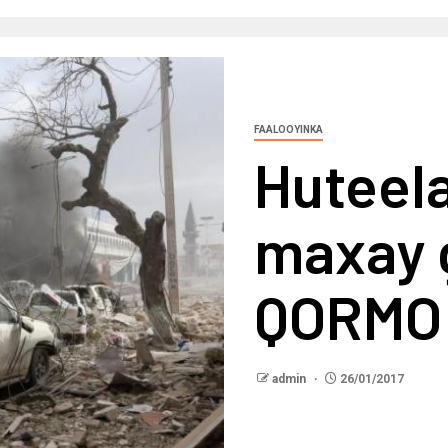
FAALOOYINKA
Huteel
maxay 
QORMO
admin
26/01/2017