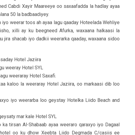
med Cabdi Xayir Maareeye oo saxaafadda la hadlay ayaa
alana 50 la badbaadiyey.
n iyo weerar toos ah ayaa lagu qaaday Hoteelada Wehliye
sho, xilli ay ku beegneed Afurka, waxaana halkaasi la
ugu jira shacab iyo dadkii weerarka qaaday, waxaana sidoo
gsaday Hotel Jaziira
agu weeray Hotel SYL
lagu weeraray Hotel Saxafi.
aa kaloo la weeraray Hotel Jaziira, oo markaasi dib loo
raxyo iyo weerarba loo geystay Hotelka Liido Beach and
geysaty mar kale Hotel SYL
 ka tirsan Al-Shabaab ayaa weeraro qaraxyo iyo Dagaal
 hotel oo ku dhow Xeebta Liido Degmada C/casiis ee