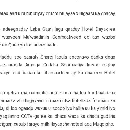
arax aad u buruburiyay dhismihii ayaa xilligaasi ka dhacay
o adeegsaday Laba Gaari lagu qaaday Hotel Dayax ee
 waayeen Mu’waadiniin Soomaaliyeed oo aan waxba
y ee Qaraxyo loo adeegsado.
laddu soo saaraty Sharci lagula soconayo dadka dega
wasaaradda Amniga Gudaha Soomaaliya kusoo rogtay
 qaraxyo dad badan ku dhamaadeen ay ka dhaceen Hotel
aan-geliyo macaamiisha hoteellada, haddii loo baahdana
an amarka ah dhigayaan in maamulka hotellada foomam ka
, si loo ogaado wuxuu u socdo iyo halka uu ka yimid iyo
oo yaqaanno CCTV-ga ee ka dhaca waxa ka dhaca gudaha
cigaan cusub farayo milkiilayaasha hoteellada Muqdisho.