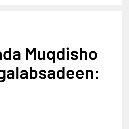
ada Muqdisho
galabsadeen: