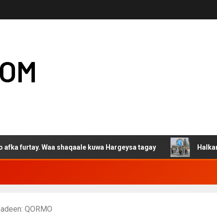
COM
ay. Waa shaqaale kuwa Hargeysa tagay
Halkan ka daawo 
bsadeen: QORMO