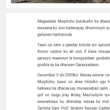
Magaalada Muqdisho buruburkii ka dhaca
waxaana ku soo badanayay dhismooyin iy
galiyeen hantidooda.
Taasi oo sare u qaaday bilicda iyo quru
Kooxo cadow ku ah soo if baxa muuqaa
qaraxyo waaweyn la beegsadaan goobahaas
goobta ay ka dhaceen Qaraxyadaasi.
December 3-dii 2009kii: Waxaa weerar I
Muqdisho, kaasi oo ahaa Hotelkii ugu 
halkaasi ka dhacaysay munaasabad qalin J
qof oo isugu jiray Arday, Mas’uuliyiin iy
weerarkaasi ku dhimatay waxaa ka mid a
Taclinta Sare Prof. Ibrahim Xassan Cadd